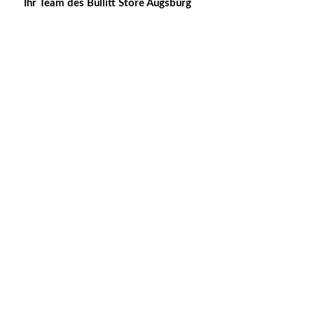
Ihr Team des Bullitt Store Augsburg
BULLITT STORE AUGSBURG
0821 80036242
info@bullitt-store-augsburg.de
Werkstatt Termin vereinbaren